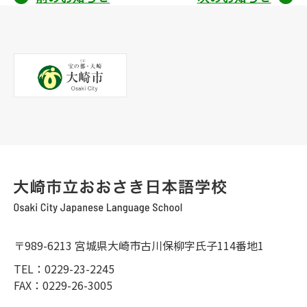
投
稿
ナ
ビ
ゲ
ー
シ
ョ
ン
〒989-6213 宮城県大崎市古川保柳字氏子114番地1
TEL：0229-23-2245
FAX：0229-26-3005